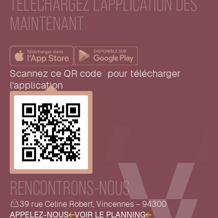
TÉLÉCHARGEZ L’APPLICATION DÈS
MAINTENANT
Scannez ce QR code pour télécharger
l'application
RENCONTRONS-NOUS
39 rue Celine Robert, Vincennes – 94300
A
P
P
E
L
E
Z
-
N
O
U
S
V
O
I
R
L
E
P
L
A
N
N
I
N
G