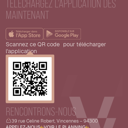
TÉLÉCHARGEZ L’APPLICATION DÈS
MAINTENANT
Scannez ce QR code pour télécharger
l'application
RENCONTRONS-NOUS
39 rue Celine Robert, Vincennes – 94300
A
P
P
E
L
E
Z
-
N
O
U
S
V
O
I
R
L
E
P
L
A
N
N
I
N
G