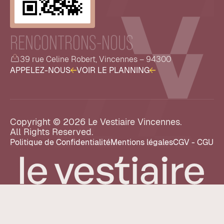
RENCONTRONS-NOUS
39 rue Celine Robert, Vincennes – 94300
A
P
P
E
L
E
Z
-
N
O
U
S
V
O
I
R
L
E
P
L
A
N
N
I
N
G
Copyright © 2026 Le Vestiaire Vincennes.
All Rights Reserved.
P
o
l
i
t
i
q
u
e
d
e
C
o
n
f
i
d
e
n
t
i
a
l
i
t
é
M
e
n
t
i
o
n
s
l
é
g
a
l
e
s
C
G
V
-
C
G
U